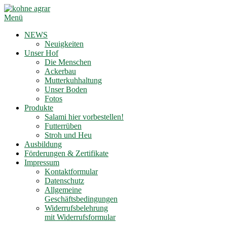
Zum
Inhalt
Menü
springen
NEWS
Neuigkeiten
Unser Hof
Die Menschen
Ackerbau
Mutterkuhhaltung
Unser Boden
Fotos
Produkte
Salami hier vorbestellen!
Futterrüben
Stroh und Heu
Ausbildung
Förderungen & Zertifikate
Impressum
Kontaktformular
Datenschutz
Allgemeine
Geschäftsbedingungen
Widerrufsbelehrung
mit Widerrufsformular